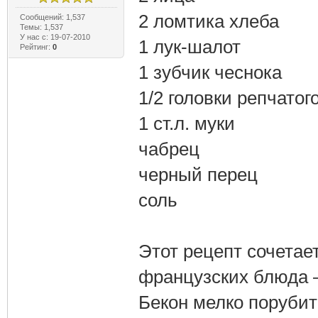
2 ломтика хлеба
Сообщений: 1,537
Темы: 1,537
У нас с: 19-07-2010
1 лук-шалот
Рейтинг:
0
1 зубчик чеснока
1/2 головки репчатог
1 ст.л. муки
чабрец
черный перец
соль
Этот рецепт сочетае
французских блюда –
Бекон мелко порубит