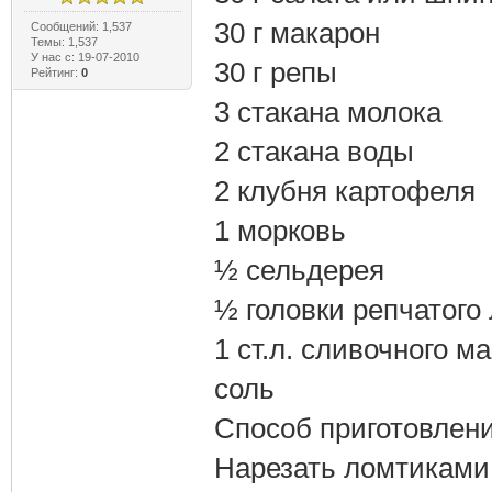
30 г макарон
Сообщений: 1,537
Темы: 1,537
У нас с: 19-07-2010
30 г репы
Рейтинг:
0
3 стакана молока
2 стакана воды
2 клубня картофеля
1 морковь
½ сельдерея
½ головки репчатого 
1 ст.л. сливочного м
соль
Способ приготовлени
Нарезать ломтиками 