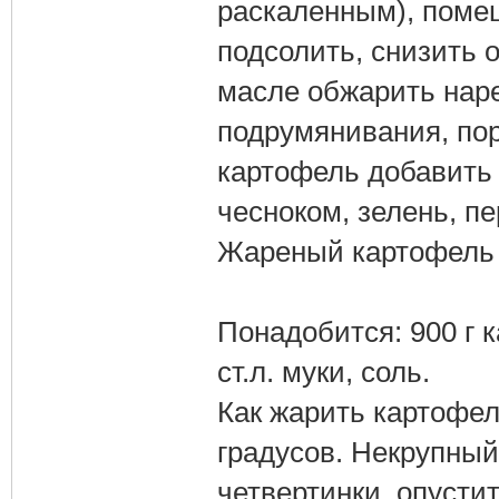
раскаленным), поме
подсолить, снизить 
масле обжарить нар
подрумянивания, пор
картофель добавить
чесноком, зелень, п
Жареный картофель 
Понадобится: 900 г к
ст.л. муки, соль.
Как жарить картофель
градусов. Некрупный
четвертинки, опусти