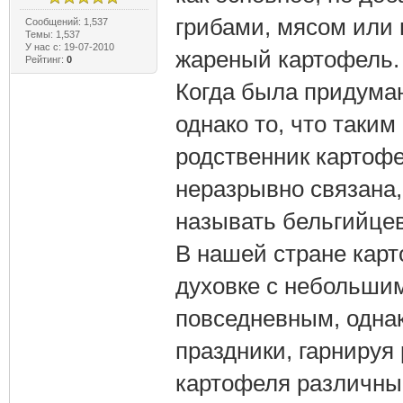
грибами, мясом или 
Сообщений: 1,537
Темы: 1,537
У нас с: 19-07-2010
жареный картофель.
Рейтинг:
0
Когда была придуман
однако то, что таки
родственник картофе
неразрывно связана
называть бельгийцев
В нашей стране карт
духовке с небольши
повседневным, однако
праздники, гарниру
картофеля различны