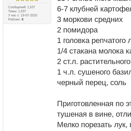
6-7 клубней картофе
Сообщений: 1,537
Темы: 1,537
У нас с: 19-07-2010
3 моркови средних
Рейтинг:
0
2 помидора
1 головка репчатого 
1/4 стакана молока 
2 ст.л. растительног
1 ч.л. сушеного бази
черный перец, соль
Приготовленная по э
тушеная в вине, отл
Мелко порезать лук, 